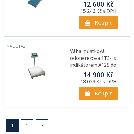
12 600 Kč
15 246 Kč
s DPH
Koupit
NA DOTAZ
Váha můstková
celonerezová 1T34 s
indikátorem A12S do
60kg
14 900 Kč
18 029 Kč
s DPH
Koupit
1
2