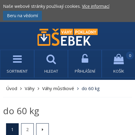
Naše webové stránky používají cookies.
Více informací
Beru na vědomí
0
SORTIMENT
HLEDAT
PŘIHLÁŠENÍ
KOŠÍK
Úvod
Váhy
Váhy můstkové
do 60 kg
do 60 kg
1
2