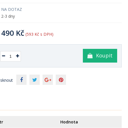
NA DOTAZ
2-3 dny
490 Kč
(593 Kč s DPH)
Koupit
isknout
tr
Hodnota