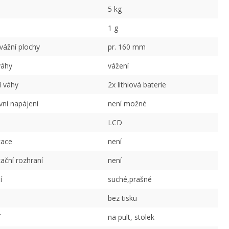
5 kg
1 g
ážní plochy
pr. 160 mm
váhy
vážení
í váhy
2x lithiová baterie
vní napájení
není možné
LCD
ace
není
ční rozhraní
není
í
suché,prašné
bez tisku
í
na pult, stolek