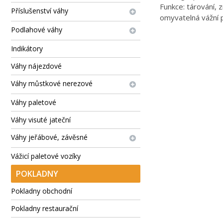
Funkce: tárování, 
Příslušenství váhy
omyvatelná vážní p
Podlahové váhy
Indikátory
Váhy nájezdové
Váhy můstkové nerezové
Váhy paletové
Váhy visuté jateční
Váhy jeřábové, závěsné
Vážicí paletové vozíky
POKLADNY
Pokladny obchodní
Pokladny restaurační