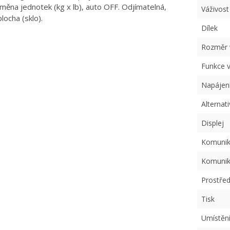
změna jednotek (kg x lb), auto OFF. Odjímatelná,
Váživost
locha (sklo).
Dílek
Rozměr v
Funkce 
Napájen
Alternati
Displej
Komunik
Komunika
Prostřed
Tisk
Umístěn