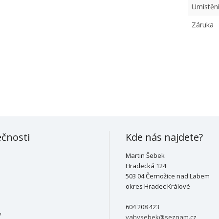
Umístění
Záruka
ečnosti
Kde nás najdete?
Martin Šebek
Hradecká 124
503 04 Černožice nad Labem
okres Hradec Králové
604 208 423
y
vahysebek@seznam.cz