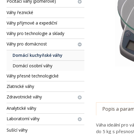
Počítací váhy (poměrové)
Váhy řeznické
Váhy příjmové a expediční
Váhy pro technologie a sklady
Váhy pro domácnost
Domácí kuchyňské váhy
Domácí osobní váhy
Váhy přesné technologické
Zlatnické váhy
Zdravotnické váhy
Analytické váhy
Popis a param
Laboratorní váhy
Váha ideální pro v
Sušící váhy
do 5 kg s přesností