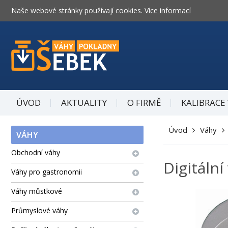
Naše webové stránky používají cookies.
Více informací
ÚVOD
AKTUALITY
O FIRMĚ
KALIBRACE
Úvod
Váhy
VÁHY
Obchodní váhy
Digitáln
Váhy pro gastronomii
Váhy můstkové
Průmyslové váhy